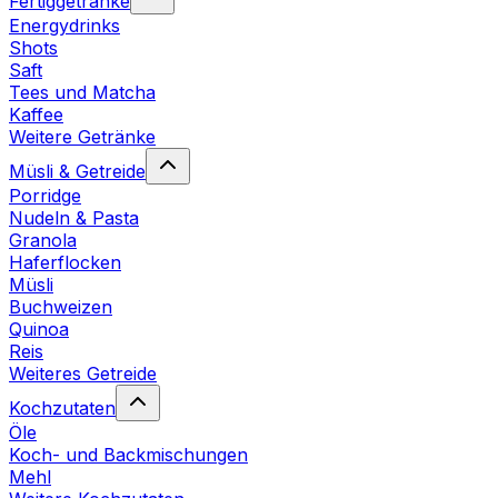
Fertiggetränke
Energydrinks
Shots
Saft
Tees und Matcha
Kaffee
Weitere Getränke
Müsli & Getreide
Porridge
Nudeln & Pasta
Granola
Haferflocken
Müsli
Buchweizen
Quinoa
Reis
Weiteres Getreide
Kochzutaten
Öle
Koch- und Backmischungen
Mehl