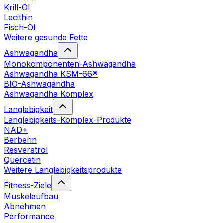
Krill-Öl
Lecithin
Fisch-Öl
Weitere gesunde Fette
Ashwagandha
Monokomponenten-Ashwagandha
Ashwagandha KSM-66®
BIO-Ashwagandha
Ashwagandha Komplex
Langlebigkeit
Langlebigkeits-Komplex-Produkte
NAD+
Berberin
Resveratrol
Quercetin
Weitere Langlebigkeitsprodukte
Fitness-Ziele
Muskelaufbau
Abnehmen
Performance