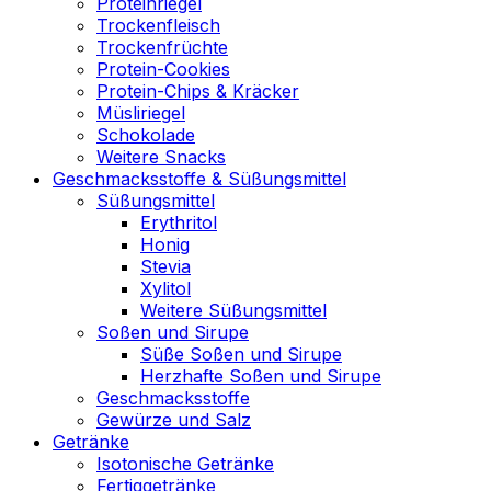
Proteinriegel
Trockenfleisch
Trockenfrüchte
Protein-Cookies
Protein-Chips & Kräcker
Müsliriegel
Schokolade
Weitere Snacks
Geschmacksstoffe & Süßungsmittel
Süßungsmittel
Erythritol
Honig
Stevia
Xylitol
Weitere Süßungsmittel
Soßen und Sirupe
Süße Soßen und Sirupe
Herzhafte Soßen und Sirupe
Geschmacksstoffe
Gewürze und Salz
Getränke
Isotonische Getränke
Fertiggetränke