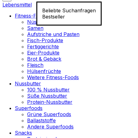
Lebensmittel
Beliebte Suchanfragen
Fitness-Food
Bestseller
Nüsse
Samen
Aufstriche und Pasten
Fisch-Produkte
Fertiggerichte
Eier-Produkte
Brot & Gebäck
Fleisch
Hülsenfrüchte
Weitere Fitness-Foods
Nussbutter
100 % Nussbutter
Süße Nussbutter
Protein-Nussbutter
Superfoods
Grüne Superfoods
Ballaststoffe
Andere Superfoods
Snacks