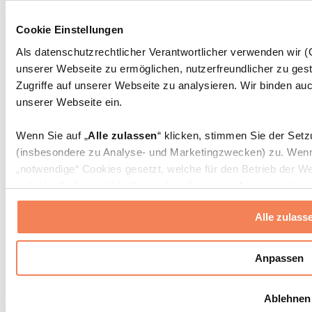
Rehabilitationshilfen
Massagepistolen
Cookie Einstellungen
Massagegeräte
Faszien- und Massagerollen
Als datenschutzrechtlicher Verantwortlicher verwenden wir
Weitere Rehabilitationshilfen
unserer Webseite zu ermöglichen, nutzerfreundlicher zu gest
Taschen & Rucksäcke
Zugriffe auf unserer Webseite zu analysieren. Wir binden auc
Essenstaschen und Meal-Prep-Zubehör
unserer Webseite ein.
Sporttaschen
Rucksäcke
Wenn Sie auf „
Alle zulassen
“ klicken, stimmen Sie der Set
Zubehör nach Aktivität
(insbesondere zu Analyse- und Marketingzwecken) zu. Wenn 
Laufen
„notwendige“ Cookies gesetzt, welche für den Betrieb der We
Kampfsport
individuelle Auswahl treffen, indem Sie unter „
Anpassen
“ ei
Radfahren
erlauben
“ klicken.
Yoga & Pilates
Alle zulass
Kältetherapie
Schwimmen
Weitere Informationen über die Verarbeitung Ihrer Daten find
Wandern
Cookies“ sowie in unserer
Datenschutzerklärung
.
Anpassen
Biohacking
Rotlichttherapie
Sie können Ihre Einwilligung jederzeit in den
Cookie-Einstel
Wasserfilter und Kannen
Ablehnen
widerrufen.
Mehr Info