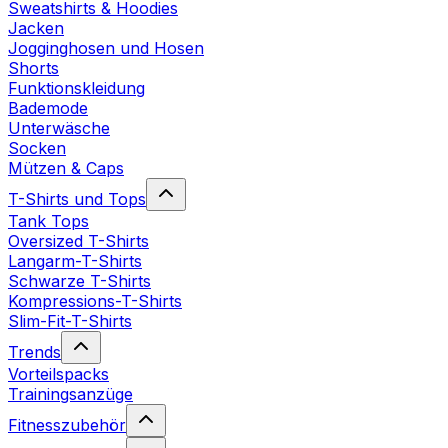
Sweatshirts & Hoodies
Jacken
Jogginghosen und Hosen
Shorts
Funktionskleidung
Bademode
Unterwäsche
Socken
Mützen & Caps
T-Shirts und Tops
Tank Tops
Oversized T-Shirts
Langarm-T-Shirts
Schwarze T-Shirts
Kompressions-T-Shirts
Slim-Fit-T-Shirts
Trends
Vorteilspacks
Trainingsanzüge
Fitnesszubehör