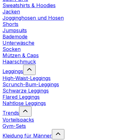
Sweatshirts & Hoodies
Jacken
Jogginghosen und Hosen
Shorts
Jumpsuits
Bademode
Unterwäsche
Socken
Mützen & Caps
Haarschmuck
Leggings
High-Waist-Leggings
Scrunch-Bum-Leggings
Schwarze Leggings
Flared Leggings
Nahtlose Leggings
Trends
Vorteilspacks
Gym-Sets
Kleidung für Männer