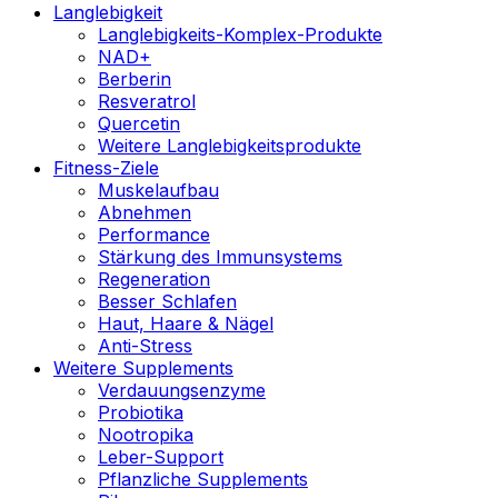
Langlebigkeit
Langlebigkeits-Komplex-Produkte
NAD+
Berberin
Resveratrol
Quercetin
Weitere Langlebigkeitsprodukte
Fitness-Ziele
Muskelaufbau
Abnehmen
Performance
Stärkung des Immunsystems
Regeneration
Besser Schlafen
Haut, Haare & Nägel
Anti-Stress
Weitere Supplements
Verdauungsenzyme
Probiotika
Nootropika
Leber-Support
Pflanzliche Supplements