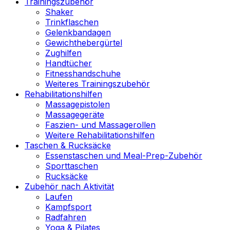
Trainingszubehör
Shaker
Trinkflaschen
Gelenkbandagen
Gewichthebergürtel
Zughilfen
Handtücher
Fitnesshandschuhe
Weiteres Trainingszubehör
Rehabilitationshilfen
Massagepistolen
Massagegeräte
Faszien- und Massagerollen
Weitere Rehabilitationshilfen
Taschen & Rucksäcke
Essenstaschen und Meal-Prep-Zubehör
Sporttaschen
Rucksäcke
Zubehör nach Aktivität
Laufen
Kampfsport
Radfahren
Yoga & Pilates