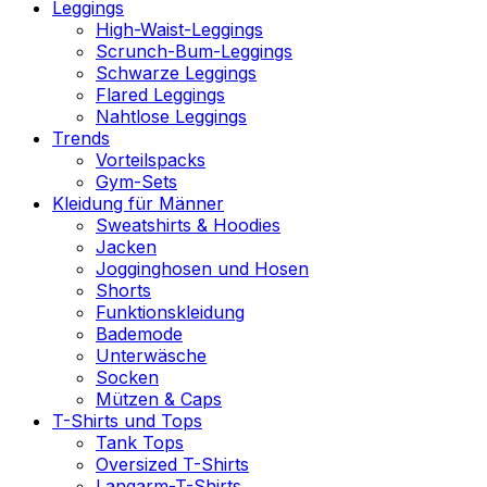
Leggings
High-Waist-Leggings
Scrunch-Bum-Leggings
Schwarze Leggings
Flared Leggings
Nahtlose Leggings
Trends
Vorteilspacks
Gym-Sets
Kleidung für Männer
Sweatshirts & Hoodies
Jacken
Jogginghosen und Hosen
Shorts
Funktionskleidung
Bademode
Unterwäsche
Socken
Mützen & Caps
T-Shirts und Tops
Tank Tops
Oversized T-Shirts
Langarm-T-Shirts