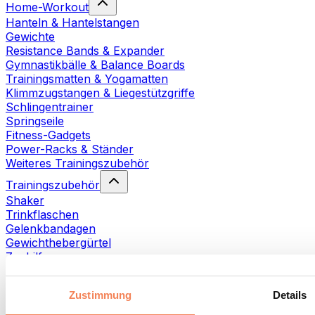
Home-Workout
Hanteln & Hantelstangen
Gewichte
Resistance Bands & Expander
Gymnastikbälle & Balance Boards
Trainingsmatten & Yogamatten
Klimmzugstangen & Liegestützgriffe
Schlingentrainer
Springseile
Fitness-Gadgets
Power-Racks & Ständer
Weiteres Trainingszubehör
Trainingszubehör
Shaker
Trinkflaschen
Gelenkbandagen
Gewichthebergürtel
Zughilfen
Handtücher
Fitnesshandschuhe
Zustimmung
Details
Weiteres Trainingszubehör