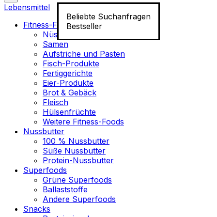
Lebensmittel
Beliebte Suchanfragen
Fitness-Food
Bestseller
Nüsse
Samen
Aufstriche und Pasten
Fisch-Produkte
Fertiggerichte
Eier-Produkte
Brot & Gebäck
Fleisch
Hülsenfrüchte
Weitere Fitness-Foods
Nussbutter
100 % Nussbutter
Süße Nussbutter
Protein-Nussbutter
Superfoods
Grüne Superfoods
Ballaststoffe
Andere Superfoods
Snacks