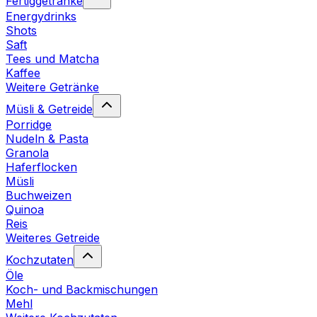
Fertiggetränke
Energydrinks
Shots
Saft
Tees und Matcha
Kaffee
Weitere Getränke
Müsli & Getreide
Porridge
Nudeln & Pasta
Granola
Haferflocken
Müsli
Buchweizen
Quinoa
Reis
Weiteres Getreide
Kochzutaten
Öle
Koch- und Backmischungen
Mehl