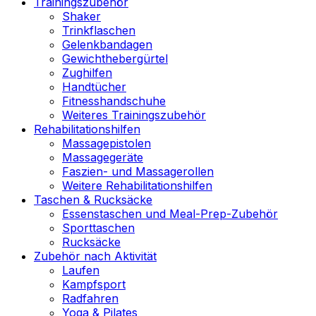
Trainingszubehör
Shaker
Trinkflaschen
Gelenkbandagen
Gewichthebergürtel
Zughilfen
Handtücher
Fitnesshandschuhe
Weiteres Trainingszubehör
Rehabilitationshilfen
Massagepistolen
Massagegeräte
Faszien- und Massagerollen
Weitere Rehabilitationshilfen
Taschen & Rucksäcke
Essenstaschen und Meal-Prep-Zubehör
Sporttaschen
Rucksäcke
Zubehör nach Aktivität
Laufen
Kampfsport
Radfahren
Yoga & Pilates