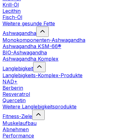
Krill-Öl
Lecithin
Fisch-Öl
Weitere gesunde Fette
Ashwagandha
Monokomponenten-Ashwagandha
Ashwagandha KSM-66®
BIO-Ashwagandha
Ashwagandha Komplex
Langlebigkeit
Langlebigkeits-Komplex-Produkte
NAD+
Berberin
Resveratrol
Quercetin
Weitere Langlebigkeitsprodukte
Fitness-Ziele
Muskelaufbau
Abnehmen
Performance