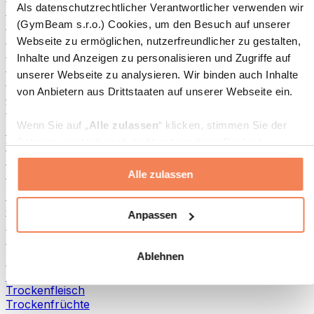
Als datenschutzrechtlicher Verantwortlicher verwenden wir
Aufstriche und Pasten
Fisch-Produkte
(GymBeam s.r.o.) Cookies, um den Besuch auf unserer
Fertiggerichte
Webseite zu ermöglichen, nutzerfreundlicher zu gestalten,
Eier-Produkte
Inhalte und Anzeigen zu personalisieren und Zugriffe auf
Brot & Gebäck
unserer Webseite zu analysieren. Wir binden auch Inhalte
Fleisch
von Anbietern aus Drittstaaten auf unserer Webseite ein.
Hülsenfrüchte
Weitere Fitness-Foods
Wenn Sie auf „
Alle zulassen
“ klicken, stimmen Sie der
Nussbutter
Setzung von technisch nicht notwendigen Cookies
100 % Nussbutter
(insbesondere zu Analyse- und Marketingzwecken) zu.
Süße Nussbutter
Protein-Nussbutter
Alle zulassen
Wenn Sie auf „
Ablehnen
“ klicken, werden nur
„notwendige“ Cookies gesetzt, welche für den Betrieb der
Superfoods
Webseite erforderlich sind. Sie können auch eine
Grüne Superfoods
Anpassen
Ballaststoffe
individuelle Auswahl treffen, indem Sie unter „
Anpassen
“
Andere Superfoods
einzelne Kategorien an- oder abwählen und „
Auswahl
Ablehnen
erlauben
“ klicken.
Snacks
Proteinriegel
Trockenfleisch
Weitere Informationen über die Verarbeitung Ihrer Daten
Trockenfrüchte
finden Sie in den Unterpunkten „Details“ und „Über