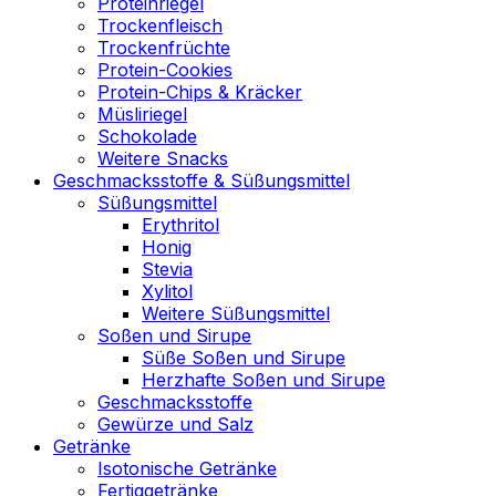
Proteinriegel
Trockenfleisch
Trockenfrüchte
Protein-Cookies
Protein-Chips & Kräcker
Müsliriegel
Schokolade
Weitere Snacks
Geschmacksstoffe & Süßungsmittel
Süßungsmittel
Erythritol
Honig
Stevia
Xylitol
Weitere Süßungsmittel
Soßen und Sirupe
Süße Soßen und Sirupe
Herzhafte Soßen und Sirupe
Geschmacksstoffe
Gewürze und Salz
Getränke
Isotonische Getränke
Fertiggetränke