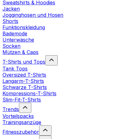
Sweatshirts & Hoodies
Jacken
Jogginghosen und Hosen
Shorts
Funktionskleidung
Bademode
Unterwäsche
Socken
Mützen & Caps
T-Shirts und Tops
Tank Tops
Oversized T-Shirts
Langarm-T-Shirts
Schwarze T-Shirts
Kompressions-T-Shirts
Slim-Fit-T-Shirts
Trends
Vorteilspacks
Trainingsanzüge
Fitnesszubehör