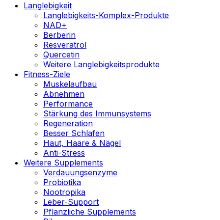
Langlebigkeit
Langlebigkeits-Komplex-Produkte
NAD+
Berberin
Resveratrol
Quercetin
Weitere Langlebigkeitsprodukte
Fitness-Ziele
Muskelaufbau
Abnehmen
Performance
Stärkung des Immunsystems
Regeneration
Besser Schlafen
Haut, Haare & Nägel
Anti-Stress
Weitere Supplements
Verdauungsenzyme
Probiotika
Nootropika
Leber-Support
Pflanzliche Supplements