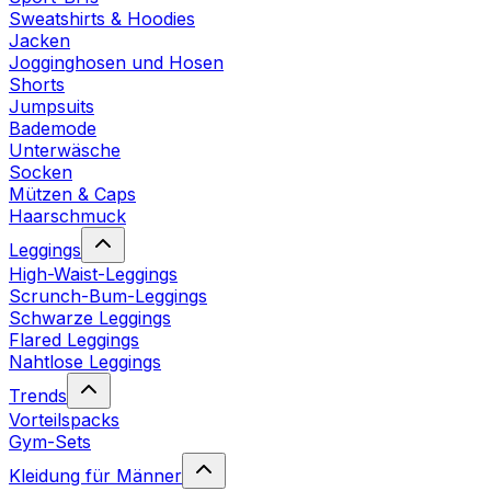
Sweatshirts & Hoodies
Jacken
Jogginghosen und Hosen
Shorts
Jumpsuits
Bademode
Unterwäsche
Socken
Mützen & Caps
Haarschmuck
Leggings
High-Waist-Leggings
Scrunch-Bum-Leggings
Schwarze Leggings
Flared Leggings
Nahtlose Leggings
Trends
Vorteilspacks
Gym-Sets
Kleidung für Männer