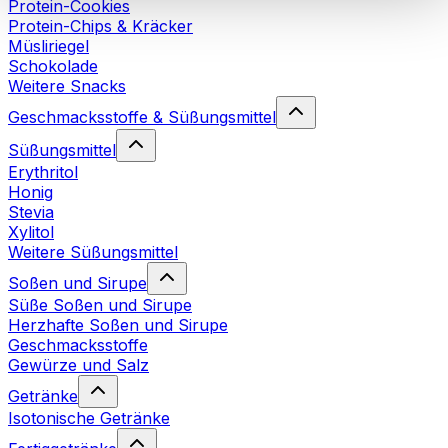
Protein-Cookies
Cookies“ sowie in unserer
Datenschutzerklärung
.
Protein-Chips & Kräcker
Müsliriegel
Schokolade
Sie können Ihre Einwilligung jederzeit in den
Cookie-
Weitere Snacks
Einstellungen
auf unserer Webseite ändern oder
widerrufen.
Mehr Info
Geschmacksstoffe & Süßungsmittel
Süßungsmittel
Erythritol
Honig
Stevia
Xylitol
Weitere Süßungsmittel
Soßen und Sirupe
Süße Soßen und Sirupe
Herzhafte Soßen und Sirupe
Geschmacksstoffe
Gewürze und Salz
Getränke
Isotonische Getränke