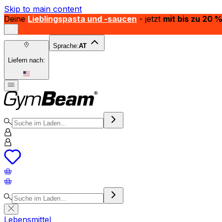
Skip to main content
Deine
Lieblingspasta und -saucen
- jetzt
mit bis zu 20 
Sprache:
AT
Liefern nach:
Lebensmittel