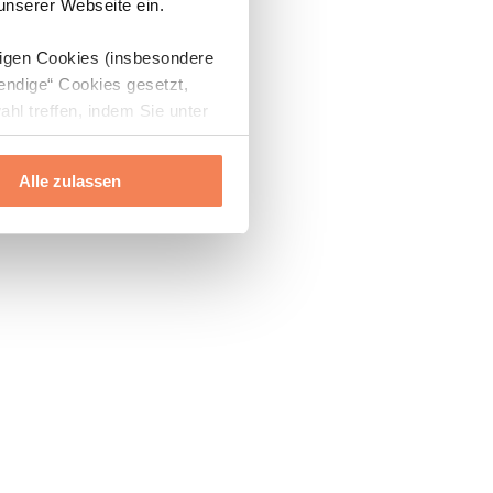
 unserer Webseite ein.
digen Cookies (insbesondere
endige“ Cookies gesetzt,
ahl treffen, indem Sie unter
Alle zulassen
ils“ und „Über Cookies“
ern oder widerrufen.
Mehr