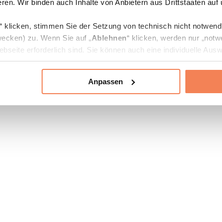
ren. Wir binden auch Inhalte von Anbietern aus Drittstaaten auf
“ klicken, stimmen Sie der Setzung von technisch nicht notwen
ecken) zu. Wenn Sie auf „
Ablehnen
“ klicken, werden nur „notw
bseite erforderlich sind. Sie können auch eine individuelle Ausw
rien an- oder abwählen und „
Auswahl erlauben
“ klicken.
Anpassen
ie Verarbeitung Ihrer Daten finden Sie in den Unterpunkten „Deta
zerklärung
.
jederzeit in den
Cookie-Einstellungen
auf unserer Webseite änd