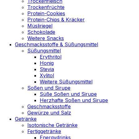
Trockenfleisch
Trockenfrüchte
Protein-Cookies
Protein-Chips & Kräcker
Müsliriegel
Schokolade
Weitere Snacks
Geschmacksstoffe & Süßungsmittel
Süßungsmittel
Erythritol
Honig
Stevia
Xylitol
Weitere Süßungsmittel
Soßen und Sirupe
Süße Soßen und Sirupe
Herzhafte Soßen und Sirupe
Geschmacksstoffe
Gewürze und Salz
Getränke
Isotonische Getränke
Fertiggetränke
Energydrinks