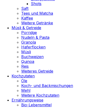
Shots
Saft
Tees und Matcha
Kaffee
Weitere Getränke
Müsli & Getreide
Porridge
Nudeln & Pasta
Granola
Haferflocken
Müsli
Buchweizen
Quinoa
Reis
Weiteres Getreide
Kochzutaten
Öle
Koch- und Backmischungen
Mehl
Weitere Kochzutaten
Ernährungsweise
Bio-Lebensmittel