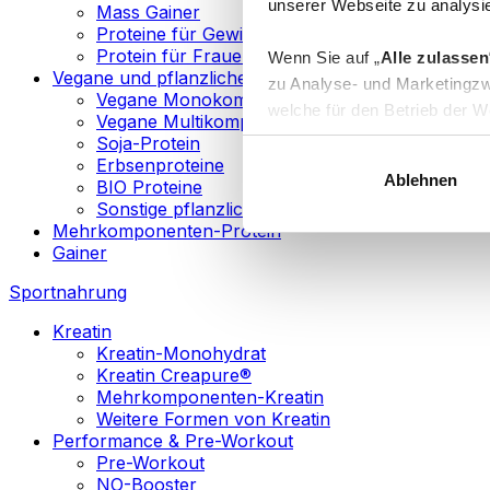
unserer Webseite zu analysie
Mass Gainer
Proteine für Gewichtsverlust
Protein für Frauen
Wenn Sie auf „
Alle zulassen
Vegane und pflanzliche Proteine
zu Analyse- und Marketingzw
Vegane Monokomponenten-Proteine
welche für den Betrieb der We
Vegane Multikomponenten-Proteine
„
Anpassen
“ einzelne Katego
Soja-Protein
Erbsenproteine
Ablehnen
BIO Proteine
Weitere Informationen über d
Sonstige pflanzliche Proteine
sowie in unserer
Datenschut
Mehrkomponenten-Protein
Gainer
Sie können Ihre Einwilligung 
Sportnahrung
Info
Kreatin
Kreatin-Monohydrat
Kreatin Creapure®
Mehrkomponenten-Kreatin
Weitere Formen von Kreatin
Performance & Pre-Workout
Pre-Workout
NO-Booster