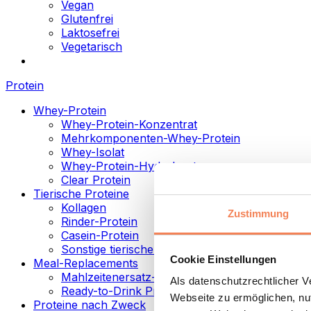
Vegan
Glutenfrei
Laktosefrei
Vegetarisch
Protein
Whey-Protein
Whey-Protein-Konzentrat
Mehrkomponenten-Whey-Protein
Whey-Isolat
Whey-Protein-Hydrolysat
Clear Protein
Tierische Proteine
Kollagen
Zustimmung
Rinder-Protein
Casein-Protein
Sonstige tierische Proteine
Cookie Einstellungen
Meal-Replacements
Mahlzeitenersatz-Pulver
Als datenschutzrechtlicher 
Ready-to-Drink Proteingetränke
Webseite zu ermöglichen, nut
Proteine nach Zweck