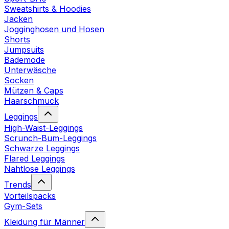
Sweatshirts & Hoodies
Jacken
Jogginghosen und Hosen
Shorts
Jumpsuits
Bademode
Unterwäsche
Socken
Mützen & Caps
Haarschmuck
Leggings
High-Waist-Leggings
Scrunch-Bum-Leggings
Schwarze Leggings
Flared Leggings
Nahtlose Leggings
Trends
Vorteilspacks
Gym-Sets
Kleidung für Männer