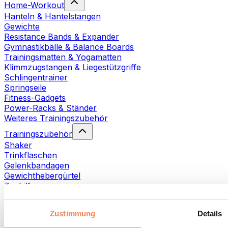
Home-Workout
Hanteln & Hantelstangen
Gewichte
Resistance Bands & Expander
Gymnastikbälle & Balance Boards
Trainingsmatten & Yogamatten
Klimmzugstangen & Liegestützgriffe
Schlingentrainer
Springseile
Fitness-Gadgets
Power-Racks & Ständer
Weiteres Trainingszubehör
Trainingszubehör
Shaker
Trinkflaschen
Gelenkbandagen
Gewichthebergürtel
Zughilfen
Handtücher
Fitnesshandschuhe
Zustimmung
Details
Weiteres Trainingszubehör