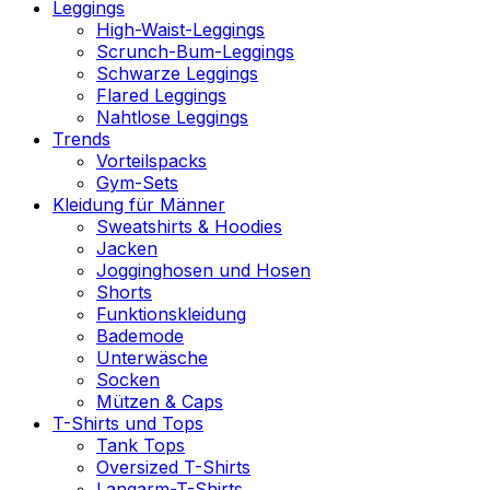
Leggings
High-Waist-Leggings
Scrunch-Bum-Leggings
Schwarze Leggings
Flared Leggings
Nahtlose Leggings
Trends
Vorteilspacks
Gym-Sets
Kleidung für Männer
Sweatshirts & Hoodies
Jacken
Jogginghosen und Hosen
Shorts
Funktionskleidung
Bademode
Unterwäsche
Socken
Mützen & Caps
T-Shirts und Tops
Tank Tops
Oversized T-Shirts
Langarm-T-Shirts