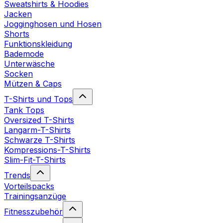
Sweatshirts & Hoodies
Jacken
Jogginghosen und Hosen
Shorts
Funktionskleidung
Bademode
Unterwäsche
Socken
Mützen & Caps
T-Shirts und Tops
Tank Tops
Oversized T-Shirts
Langarm-T-Shirts
Schwarze T-Shirts
Kompressions-T-Shirts
Slim-Fit-T-Shirts
Trends
Vorteilspacks
Trainingsanzüge
Fitnesszubehör