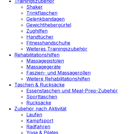
Trainingszubehör
Shaker
Trinkflaschen
Gelenkbandagen
Gewichthebergürtel
Zughilfen
Handtücher
Fitnesshandschuhe
Weiteres Trainingszubehör
Rehabilitationshilfen
Massagepistolen
Massagegeräte
Faszien- und Massagerollen
Weitere Rehabilitationshilfen
Taschen & Rucksäcke
Essenstaschen und Meal-Prep-Zubehör
Sporttaschen
Rucksäcke
Zubehör nach Aktivität
Laufen
Kampfsport
Radfahren
Yoga & Pilates