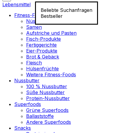
Lebensmittel
Beliebte Suchanfragen
Fitness-Food
Bestseller
Nüsse
Samen
Aufstriche und Pasten
Fisch-Produkte
Fertiggerichte
Eier-Produkte
Brot & Gebäck
Fleisch
Hülsenfrüchte
Weitere Fitness-Foods
Nussbutter
100 % Nussbutter
Süße Nussbutter
Protein-Nussbutter
Superfoods
Grüne Superfoods
Ballaststoffe
Andere Superfoods
Snacks