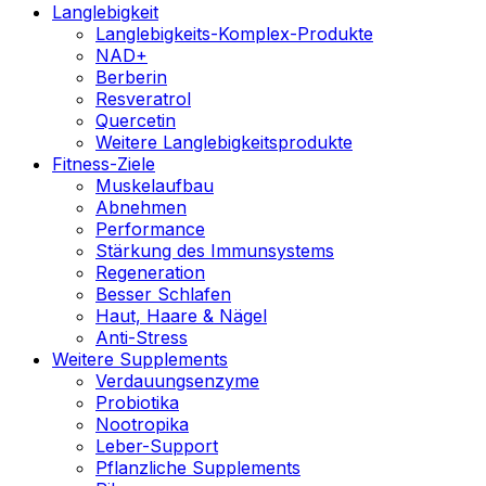
Langlebigkeit
Langlebigkeits-Komplex-Produkte
NAD+
Berberin
Resveratrol
Quercetin
Weitere Langlebigkeitsprodukte
Fitness-Ziele
Muskelaufbau
Abnehmen
Performance
Stärkung des Immunsystems
Regeneration
Besser Schlafen
Haut, Haare & Nägel
Anti-Stress
Weitere Supplements
Verdauungsenzyme
Probiotika
Nootropika
Leber-Support
Pflanzliche Supplements