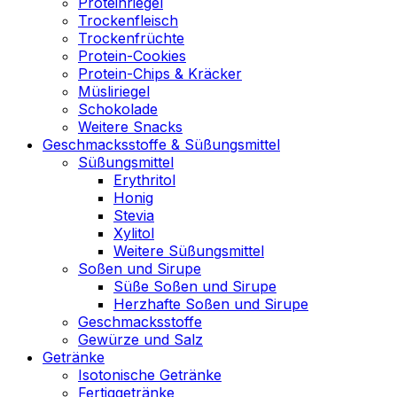
Proteinriegel
Trockenfleisch
Trockenfrüchte
Protein-Cookies
Protein-Chips & Kräcker
Müsliriegel
Schokolade
Weitere Snacks
Geschmacksstoffe & Süßungsmittel
Süßungsmittel
Erythritol
Honig
Stevia
Xylitol
Weitere Süßungsmittel
Soßen und Sirupe
Süße Soßen und Sirupe
Herzhafte Soßen und Sirupe
Geschmacksstoffe
Gewürze und Salz
Getränke
Isotonische Getränke
Fertiggetränke