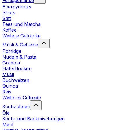
Fertiggetränke
Energydrinks
Shots
Saft
Tees und Matcha
Kaffee
Weitere Getränke
Müsli & Getreide
Porridge
Nudeln & Pasta
Granola
Haferflocken
Müsli
Buchweizen
Quinoa
Reis
Weiteres Getreide
Kochzutaten
Öle
Koch- und Backmischungen
Mehl