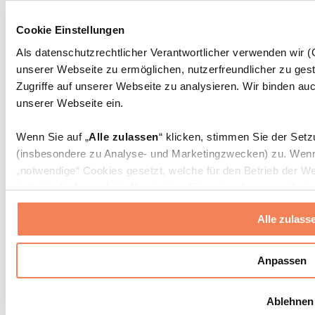
Rehabilitationshilfen
Massagepistolen
Cookie Einstellungen
Massagegeräte
Faszien- und Massagerollen
Als datenschutzrechtlicher Verantwortlicher verwenden wir
Weitere Rehabilitationshilfen
unserer Webseite zu ermöglichen, nutzerfreundlicher zu gest
Taschen & Rucksäcke
Zugriffe auf unserer Webseite zu analysieren. Wir binden auc
Essenstaschen und Meal-Prep-Zubehör
unserer Webseite ein.
Sporttaschen
Rucksäcke
Wenn Sie auf „
Alle zulassen
“ klicken, stimmen Sie der Set
Zubehör nach Aktivität
(insbesondere zu Analyse- und Marketingzwecken) zu. Wenn 
Laufen
„notwendige“ Cookies gesetzt, welche für den Betrieb der We
Kampfsport
individuelle Auswahl treffen, indem Sie unter „
Anpassen
“ ei
Radfahren
erlauben
“ klicken.
Yoga & Pilates
Alle zulass
Kältetherapie
Schwimmen
Weitere Informationen über die Verarbeitung Ihrer Daten find
Wandern
Cookies“ sowie in unserer
Datenschutzerklärung
.
Anpassen
Biohacking
Rotlichttherapie
Sie können Ihre Einwilligung jederzeit in den
Cookie-Einstel
Wasserfilter und Kannen
Ablehnen
widerrufen.
Mehr Info