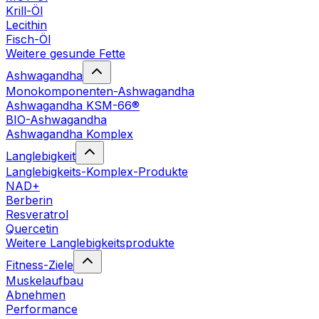
Krill-Öl
Lecithin
Fisch-Öl
Weitere gesunde Fette
Ashwagandha
Monokomponenten-Ashwagandha
Ashwagandha KSM-66®
BIO-Ashwagandha
Ashwagandha Komplex
Langlebigkeit
Langlebigkeits-Komplex-Produkte
NAD+
Berberin
Resveratrol
Quercetin
Weitere Langlebigkeitsprodukte
Fitness-Ziele
Muskelaufbau
Abnehmen
Performance