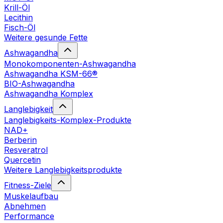
Krill-Öl
Lecithin
Fisch-Öl
Weitere gesunde Fette
Ashwagandha
Monokomponenten-Ashwagandha
Ashwagandha KSM-66®
BIO-Ashwagandha
Ashwagandha Komplex
Langlebigkeit
Langlebigkeits-Komplex-Produkte
NAD+
Berberin
Resveratrol
Quercetin
Weitere Langlebigkeitsprodukte
Fitness-Ziele
Muskelaufbau
Abnehmen
Performance