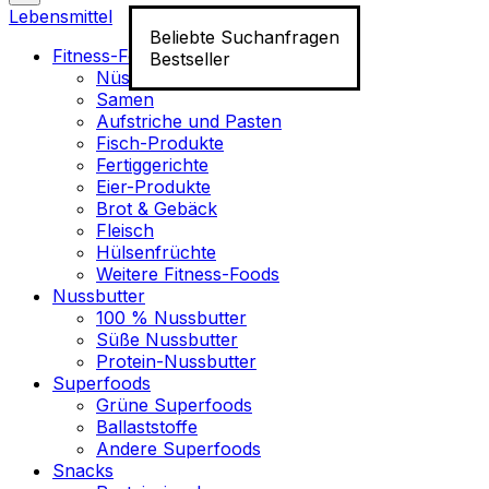
Lebensmittel
Beliebte Suchanfragen
Fitness-Food
Bestseller
Nüsse
Samen
Aufstriche und Pasten
Fisch-Produkte
Fertiggerichte
Eier-Produkte
Brot & Gebäck
Fleisch
Hülsenfrüchte
Weitere Fitness-Foods
Nussbutter
100 % Nussbutter
Süße Nussbutter
Protein-Nussbutter
Superfoods
Grüne Superfoods
Ballaststoffe
Andere Superfoods
Snacks