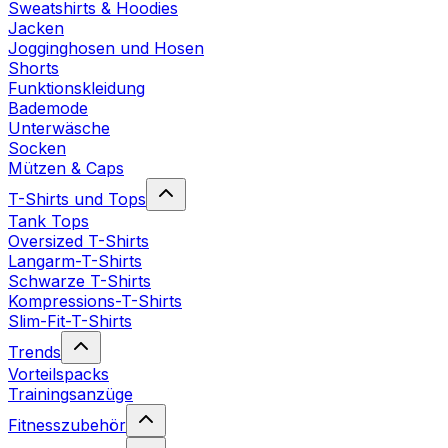
Sweatshirts & Hoodies
Jacken
Jogginghosen und Hosen
Shorts
Funktionskleidung
Bademode
Unterwäsche
Socken
Mützen & Caps
T-Shirts und Tops
Tank Tops
Oversized T-Shirts
Langarm-T-Shirts
Schwarze T-Shirts
Kompressions-T-Shirts
Slim-Fit-T-Shirts
Trends
Vorteilspacks
Trainingsanzüge
Fitnesszubehör