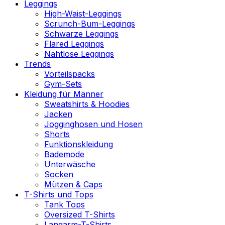
Leggings
High-Waist-Leggings
Scrunch-Bum-Leggings
Schwarze Leggings
Flared Leggings
Nahtlose Leggings
Trends
Vorteilspacks
Gym-Sets
Kleidung für Männer
Sweatshirts & Hoodies
Jacken
Jogginghosen und Hosen
Shorts
Funktionskleidung
Bademode
Unterwäsche
Socken
Mützen & Caps
T-Shirts und Tops
Tank Tops
Oversized T-Shirts
Langarm-T-Shirts