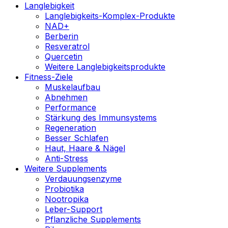
Langlebigkeit
Langlebigkeits-Komplex-Produkte
NAD+
Berberin
Resveratrol
Quercetin
Weitere Langlebigkeitsprodukte
Fitness-Ziele
Muskelaufbau
Abnehmen
Performance
Stärkung des Immunsystems
Regeneration
Besser Schlafen
Haut, Haare & Nägel
Anti-Stress
Weitere Supplements
Verdauungsenzyme
Probiotika
Nootropika
Leber-Support
Pflanzliche Supplements