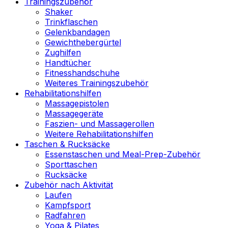
Trainingszubehör
Shaker
Trinkflaschen
Gelenkbandagen
Gewichthebergürtel
Zughilfen
Handtücher
Fitnesshandschuhe
Weiteres Trainingszubehör
Rehabilitationshilfen
Massagepistolen
Massagegeräte
Faszien- und Massagerollen
Weitere Rehabilitationshilfen
Taschen & Rucksäcke
Essenstaschen und Meal-Prep-Zubehör
Sporttaschen
Rucksäcke
Zubehör nach Aktivität
Laufen
Kampfsport
Radfahren
Yoga & Pilates