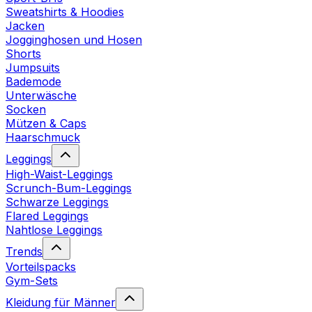
Sweatshirts & Hoodies
Jacken
Jogginghosen und Hosen
Shorts
Jumpsuits
Bademode
Unterwäsche
Socken
Mützen & Caps
Haarschmuck
Leggings
High-Waist-Leggings
Scrunch-Bum-Leggings
Schwarze Leggings
Flared Leggings
Nahtlose Leggings
Trends
Vorteilspacks
Gym-Sets
Kleidung für Männer