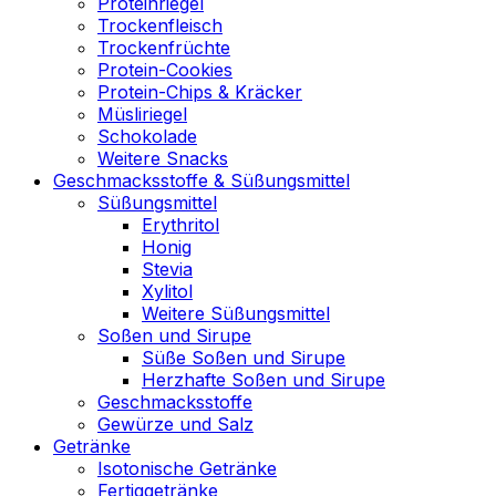
Proteinriegel
Trockenfleisch
Trockenfrüchte
Protein-Cookies
Protein-Chips & Kräcker
Müsliriegel
Schokolade
Weitere Snacks
Geschmacksstoffe & Süßungsmittel
Süßungsmittel
Erythritol
Honig
Stevia
Xylitol
Weitere Süßungsmittel
Soßen und Sirupe
Süße Soßen und Sirupe
Herzhafte Soßen und Sirupe
Geschmacksstoffe
Gewürze und Salz
Getränke
Isotonische Getränke
Fertiggetränke