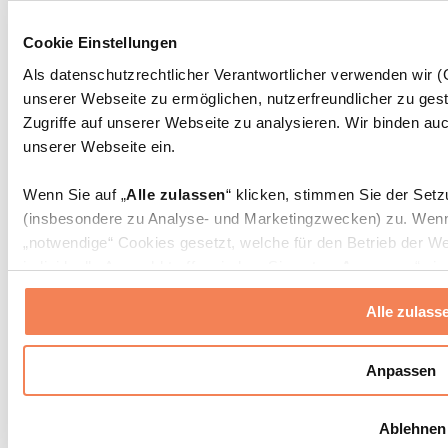
Rehabilitationshilfen
Massagepistolen
Cookie Einstellungen
Massagegeräte
Faszien- und Massagerollen
Als datenschutzrechtlicher Verantwortlicher verwenden wir
Weitere Rehabilitationshilfen
unserer Webseite zu ermöglichen, nutzerfreundlicher zu gest
Taschen & Rucksäcke
Zugriffe auf unserer Webseite zu analysieren. Wir binden auc
Essenstaschen und Meal-Prep-Zubehör
unserer Webseite ein.
Sporttaschen
Rucksäcke
Wenn Sie auf „
Alle zulassen
“ klicken, stimmen Sie der Set
Zubehör nach Aktivität
(insbesondere zu Analyse- und Marketingzwecken) zu. Wenn 
Laufen
„notwendige“ Cookies gesetzt, welche für den Betrieb der We
Kampfsport
individuelle Auswahl treffen, indem Sie unter „
Anpassen
“ ei
Radfahren
erlauben
“ klicken.
Yoga & Pilates
Alle zulass
Kältetherapie
Schwimmen
Weitere Informationen über die Verarbeitung Ihrer Daten find
Wandern
Cookies“ sowie in unserer
Datenschutzerklärung
.
Anpassen
Biohacking
Rotlichttherapie
Sie können Ihre Einwilligung jederzeit in den
Cookie-Einstel
Wasserfilter und Kannen
Ablehnen
widerrufen.
Mehr Info