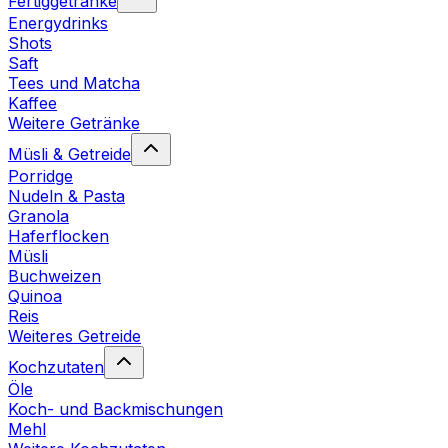
Fertiggetränke
Energydrinks
Shots
Saft
Tees und Matcha
Kaffee
Weitere Getränke
Müsli & Getreide
Porridge
Nudeln & Pasta
Granola
Haferflocken
Müsli
Buchweizen
Quinoa
Reis
Weiteres Getreide
Kochzutaten
Öle
Koch- und Backmischungen
Mehl