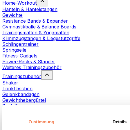
Home-Workout
Hanteln & Hantelstangen
Gewichte
Resistance Bands & Expander
Gymnastikbälle & Balance Boards
Trainingsmatten & Yogamatten
Klimmzugstangen & Liegestützgriffe
Schlingentrainer
Springseile
Fitness-Gadgets
Power-Racks & Ständer
Weiteres Trainingszubehör
Trainingszubehör
Shaker
Trinkflaschen
Gelenkbandagen
Gewichthebergürtel
Zughilfen
Handtücher
Fitnesshandschuhe
Zustimmung
Details
Weiteres Trainingszubehör