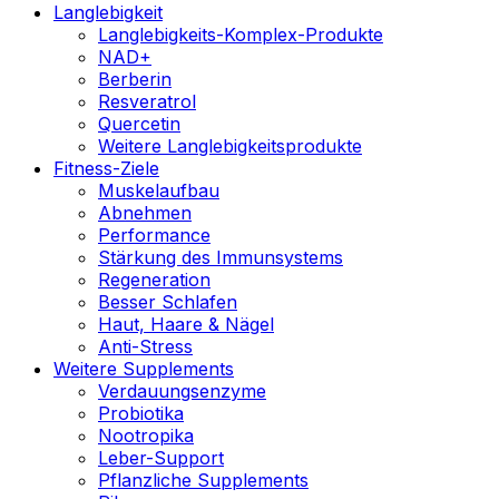
Langlebigkeit
Langlebigkeits-Komplex-Produkte
NAD+
Berberin
Resveratrol
Quercetin
Weitere Langlebigkeitsprodukte
Fitness-Ziele
Muskelaufbau
Abnehmen
Performance
Stärkung des Immunsystems
Regeneration
Besser Schlafen
Haut, Haare & Nägel
Anti-Stress
Weitere Supplements
Verdauungsenzyme
Probiotika
Nootropika
Leber-Support
Pflanzliche Supplements