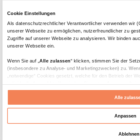
Rehabilitationshilfen
Massagepistolen
Cookie Einstellungen
Massagegeräte
Faszien- und Massagerollen
Als datenschutzrechtlicher Verantwortlicher verwenden wir
Weitere Rehabilitationshilfen
unserer Webseite zu ermöglichen, nutzerfreundlicher zu gest
Taschen & Rucksäcke
Zugriffe auf unserer Webseite zu analysieren. Wir binden auc
Essenstaschen und Meal-Prep-Zubehör
unserer Webseite ein.
Sporttaschen
Rucksäcke
Wenn Sie auf „
Alle zulassen
“ klicken, stimmen Sie der Set
Zubehör nach Aktivität
(insbesondere zu Analyse- und Marketingzwecken) zu. Wenn 
Laufen
„notwendige“ Cookies gesetzt, welche für den Betrieb der We
Kampfsport
individuelle Auswahl treffen, indem Sie unter „
Anpassen
“ ei
Radfahren
erlauben
“ klicken.
Yoga & Pilates
Alle zulass
Kältetherapie
Schwimmen
Weitere Informationen über die Verarbeitung Ihrer Daten find
Wandern
Cookies“ sowie in unserer
Datenschutzerklärung
.
Anpassen
Biohacking
Rotlichttherapie
Sie können Ihre Einwilligung jederzeit in den
Cookie-Einstel
Wasserfilter und Kannen
Ablehnen
widerrufen.
Mehr Info