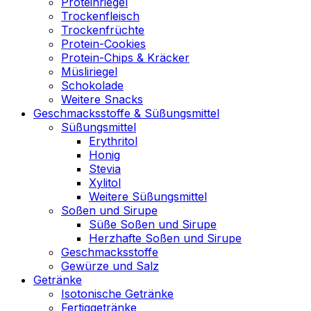
Proteinriegel
Trockenfleisch
Trockenfrüchte
Protein-Cookies
Protein-Chips & Kräcker
Müsliriegel
Schokolade
Weitere Snacks
Geschmacksstoffe & Süßungsmittel
Süßungsmittel
Erythritol
Honig
Stevia
Xylitol
Weitere Süßungsmittel
Soßen und Sirupe
Süße Soßen und Sirupe
Herzhafte Soßen und Sirupe
Geschmacksstoffe
Gewürze und Salz
Getränke
Isotonische Getränke
Fertiggetränke