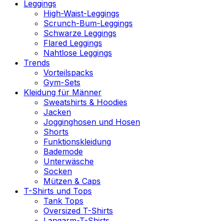
Leggings
High-Waist-Leggings
Scrunch-Bum-Leggings
Schwarze Leggings
Flared Leggings
Nahtlose Leggings
Trends
Vorteilspacks
Gym-Sets
Kleidung für Männer
Sweatshirts & Hoodies
Jacken
Jogginghosen und Hosen
Shorts
Funktionskleidung
Bademode
Unterwäsche
Socken
Mützen & Caps
T-Shirts und Tops
Tank Tops
Oversized T-Shirts
Langarm-T-Shirts