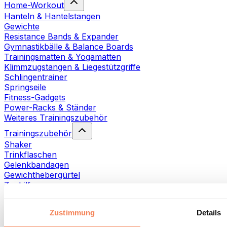
Home-Workout
Hanteln & Hantelstangen
Gewichte
Resistance Bands & Expander
Gymnastikbälle & Balance Boards
Trainingsmatten & Yogamatten
Klimmzugstangen & Liegestützgriffe
Schlingentrainer
Springseile
Fitness-Gadgets
Power-Racks & Ständer
Weiteres Trainingszubehör
Trainingszubehör
Shaker
Trinkflaschen
Gelenkbandagen
Gewichthebergürtel
Zughilfen
Handtücher
Fitnesshandschuhe
Zustimmung
Details
Weiteres Trainingszubehör