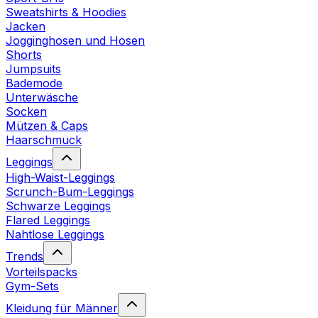
Sweatshirts & Hoodies
Jacken
Jogginghosen und Hosen
Shorts
Jumpsuits
Bademode
Unterwäsche
Socken
Mützen & Caps
Haarschmuck
Leggings
High-Waist-Leggings
Scrunch-Bum-Leggings
Schwarze Leggings
Flared Leggings
Nahtlose Leggings
Trends
Vorteilspacks
Gym-Sets
Kleidung für Männer