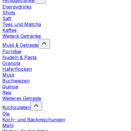
Fertiggetränke
Energydrinks
Shots
Saft
Tees und Matcha
Kaffee
Weitere Getränke
Müsli & Getreide
Porridge
Nudeln & Pasta
Granola
Haferflocken
Müsli
Buchweizen
Quinoa
Reis
Weiteres Getreide
Kochzutaten
Öle
Koch- und Backmischungen
Mehl