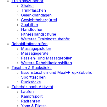
Trainingszubehör
Shaker
Trinkflaschen
Gelenkbandagen
Gewichthebergürtel
Zughilfen
Handtücher
Fitnesshandschuhe
Weiteres Trainingszubehör
Rehabilitationshilfen
Massagepistolen
Massagegeräte
Faszien- und Massagerollen
Weitere Rehabilitationshilfen
Taschen & Rucksäcke
Essenstaschen und Meal-Prep-Zubehör
Sporttaschen
Rucksäcke
Zubehör nach Aktivität
Laufen
Kampfsport
Radfahren
Yoga & Pilates