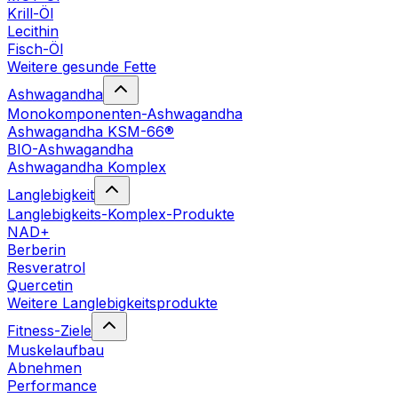
Krill-Öl
Lecithin
Fisch-Öl
Weitere gesunde Fette
Ashwagandha
Monokomponenten-Ashwagandha
Ashwagandha KSM-66®
BIO-Ashwagandha
Ashwagandha Komplex
Langlebigkeit
Langlebigkeits-Komplex-Produkte
NAD+
Berberin
Resveratrol
Quercetin
Weitere Langlebigkeitsprodukte
Fitness-Ziele
Muskelaufbau
Abnehmen
Performance