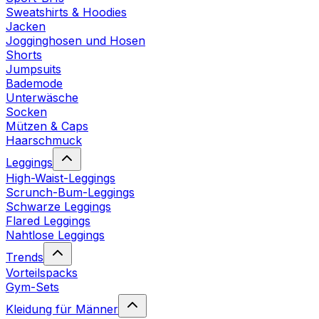
Sweatshirts & Hoodies
Jacken
Jogginghosen und Hosen
Shorts
Jumpsuits
Bademode
Unterwäsche
Socken
Mützen & Caps
Haarschmuck
Leggings
High-Waist-Leggings
Scrunch-Bum-Leggings
Schwarze Leggings
Flared Leggings
Nahtlose Leggings
Trends
Vorteilspacks
Gym-Sets
Kleidung für Männer