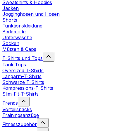
Sweatshirts & Hoodies
Jacken
Jogginghosen und Hosen
Shorts
Funktionskleidung
Bademode
Unterwäsche
Socken
Mützen & Caps
T-Shirts und Tops
Tank Tops
Oversized T-Shirts
Langarm-T-Shirts
Schwarze T-Shirts
Kompressions-T-Shirts
Slim-Fit-T-Shirts
Trends
Vorteilspacks
Trainingsanzüge
Fitnesszubehör