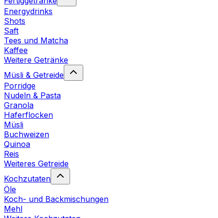
Fertiggetränke
Energydrinks
Shots
Saft
Tees und Matcha
Kaffee
Weitere Getränke
Müsli & Getreide
Porridge
Nudeln & Pasta
Granola
Haferflocken
Müsli
Buchweizen
Quinoa
Reis
Weiteres Getreide
Kochzutaten
Öle
Koch- und Backmischungen
Mehl