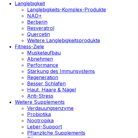
Langlebigkeit
Langlebigkeits-Komplex-Produkte
NAD+
Berberin
Resveratrol
Quercetin
Weitere Langlebigkeitsprodukte
Fitness-Ziele
Muskelaufbau
Abnehmen
Performance
Stärkung des Immunsystems
Regeneration
Besser Schlafen
Haut, Haare & Nägel
Anti-Stress
Weitere Supplements
Verdauungsenzyme
Probiotika
Nootropika
Leber-Support
Pflanzliche Supplements