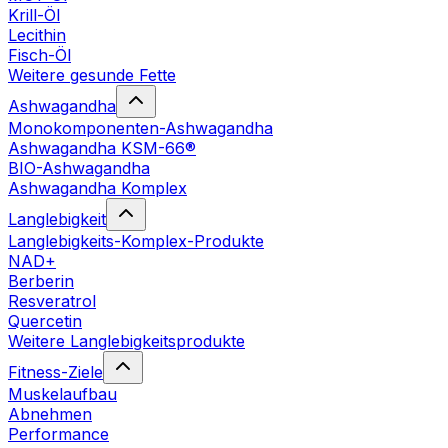
Krill-Öl
Lecithin
Fisch-Öl
Weitere gesunde Fette
Ashwagandha
Monokomponenten-Ashwagandha
Ashwagandha KSM-66®
BIO-Ashwagandha
Ashwagandha Komplex
Langlebigkeit
Langlebigkeits-Komplex-Produkte
NAD+
Berberin
Resveratrol
Quercetin
Weitere Langlebigkeitsprodukte
Fitness-Ziele
Muskelaufbau
Abnehmen
Performance