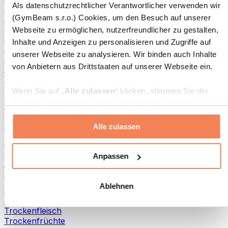
Als datenschutzrechtlicher Verantwortlicher verwenden wir
Aufstriche und Pasten
Fisch-Produkte
(GymBeam s.r.o.) Cookies, um den Besuch auf unserer
Fertiggerichte
Webseite zu ermöglichen, nutzerfreundlicher zu gestalten,
Eier-Produkte
Inhalte und Anzeigen zu personalisieren und Zugriffe auf
Brot & Gebäck
unserer Webseite zu analysieren. Wir binden auch Inhalte
Fleisch
von Anbietern aus Drittstaaten auf unserer Webseite ein.
Hülsenfrüchte
Weitere Fitness-Foods
Wenn Sie auf „
Alle zulassen
“ klicken, stimmen Sie der
Nussbutter
Setzung von technisch nicht notwendigen Cookies
100 % Nussbutter
(insbesondere zu Analyse- und Marketingzwecken) zu.
Süße Nussbutter
Protein-Nussbutter
Alle zulassen
Wenn Sie auf „
Ablehnen
“ klicken, werden nur
„notwendige“ Cookies gesetzt, welche für den Betrieb der
Superfoods
Webseite erforderlich sind. Sie können auch eine
Grüne Superfoods
Anpassen
Ballaststoffe
individuelle Auswahl treffen, indem Sie unter „
Anpassen
“
Andere Superfoods
einzelne Kategorien an- oder abwählen und „
Auswahl
Ablehnen
erlauben
“ klicken.
Snacks
Proteinriegel
Trockenfleisch
Weitere Informationen über die Verarbeitung Ihrer Daten
Trockenfrüchte
finden Sie in den Unterpunkten „Details“ und „Über