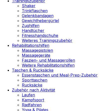
Trainingszubehör
Shaker
Trinkflaschen
Gelenkbandagen
Gewichthebergürtel
Zughilfen
Handtücher
Fitnesshandschuhe
Weiteres Trainingszubehör
Rehabilitationshilfen
Massagepistolen
Massagegeräte
Faszien- und Massagerollen
Weitere Rehabilitationshilfen
Taschen & Rucksäcke
Essenstaschen und Meal-Prep-Zubehör
Sporttaschen
Rucksäcke
Zubehör nach Aktivität
Laufen
Kampfsport
Radfahren
Yoga & Pilates