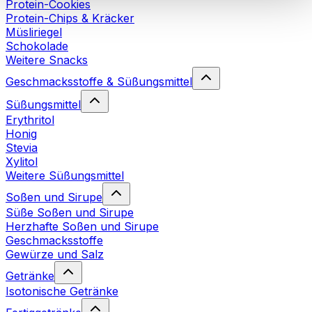
Protein-Cookies
Cookies“ sowie in unserer
Datenschutzerklärung
.
Protein-Chips & Kräcker
Müsliriegel
Schokolade
Sie können Ihre Einwilligung jederzeit in den
Cookie-
Weitere Snacks
Einstellungen
auf unserer Webseite ändern oder
widerrufen.
Mehr Info
Geschmacksstoffe & Süßungsmittel
Süßungsmittel
Erythritol
Honig
Stevia
Xylitol
Weitere Süßungsmittel
Soßen und Sirupe
Süße Soßen und Sirupe
Herzhafte Soßen und Sirupe
Geschmacksstoffe
Gewürze und Salz
Getränke
Isotonische Getränke