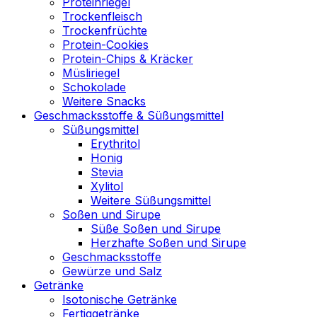
Proteinriegel
Trockenfleisch
Trockenfrüchte
Protein-Cookies
Protein-Chips & Kräcker
Müsliriegel
Schokolade
Weitere Snacks
Geschmacksstoffe & Süßungsmittel
Süßungsmittel
Erythritol
Honig
Stevia
Xylitol
Weitere Süßungsmittel
Soßen und Sirupe
Süße Soßen und Sirupe
Herzhafte Soßen und Sirupe
Geschmacksstoffe
Gewürze und Salz
Getränke
Isotonische Getränke
Fertiggetränke