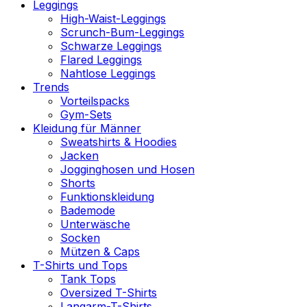
Leggings
High-Waist-Leggings
Scrunch-Bum-Leggings
Schwarze Leggings
Flared Leggings
Nahtlose Leggings
Trends
Vorteilspacks
Gym-Sets
Kleidung für Männer
Sweatshirts & Hoodies
Jacken
Jogginghosen und Hosen
Shorts
Funktionskleidung
Bademode
Unterwäsche
Socken
Mützen & Caps
T-Shirts und Tops
Tank Tops
Oversized T-Shirts
Langarm-T-Shirts