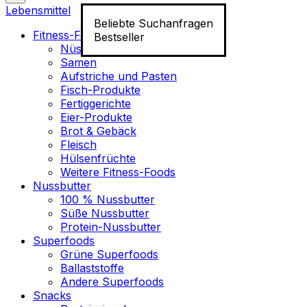
Lebensmittel
Beliebte Suchanfragen
Fitness-Food
Bestseller
Nüsse
Samen
Aufstriche und Pasten
Fisch-Produkte
Fertiggerichte
Eier-Produkte
Brot & Gebäck
Fleisch
Hülsenfrüchte
Weitere Fitness-Foods
Nussbutter
100 % Nussbutter
Süße Nussbutter
Protein-Nussbutter
Superfoods
Grüne Superfoods
Ballaststoffe
Andere Superfoods
Snacks