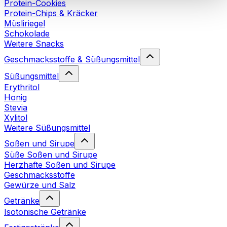
Protein-Cookies
Cookies“ sowie in unserer
Datenschutzerklärung
.
Protein-Chips & Kräcker
Müsliriegel
Schokolade
Sie können Ihre Einwilligung jederzeit in den
Cookie-
Weitere Snacks
Einstellungen
auf unserer Webseite ändern oder
widerrufen.
Mehr Info
Geschmacksstoffe & Süßungsmittel
Süßungsmittel
Erythritol
Honig
Stevia
Xylitol
Weitere Süßungsmittel
Soßen und Sirupe
Süße Soßen und Sirupe
Herzhafte Soßen und Sirupe
Geschmacksstoffe
Gewürze und Salz
Getränke
Isotonische Getränke