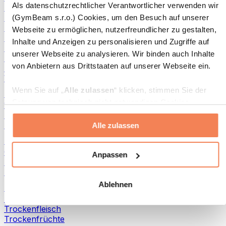
Als datenschutzrechtlicher Verantwortlicher verwenden wir
Aufstriche und Pasten
Fisch-Produkte
(GymBeam s.r.o.) Cookies, um den Besuch auf unserer
Fertiggerichte
Webseite zu ermöglichen, nutzerfreundlicher zu gestalten,
Eier-Produkte
Inhalte und Anzeigen zu personalisieren und Zugriffe auf
Brot & Gebäck
unserer Webseite zu analysieren. Wir binden auch Inhalte
Fleisch
von Anbietern aus Drittstaaten auf unserer Webseite ein.
Hülsenfrüchte
Weitere Fitness-Foods
Wenn Sie auf „
Alle zulassen
“ klicken, stimmen Sie der
Nussbutter
Setzung von technisch nicht notwendigen Cookies
100 % Nussbutter
(insbesondere zu Analyse- und Marketingzwecken) zu.
Süße Nussbutter
Protein-Nussbutter
Alle zulassen
Wenn Sie auf „
Ablehnen
“ klicken, werden nur
„notwendige“ Cookies gesetzt, welche für den Betrieb der
Superfoods
Webseite erforderlich sind. Sie können auch eine
Grüne Superfoods
Anpassen
Ballaststoffe
individuelle Auswahl treffen, indem Sie unter „
Anpassen
“
Andere Superfoods
einzelne Kategorien an- oder abwählen und „
Auswahl
Ablehnen
erlauben
“ klicken.
Snacks
Proteinriegel
Trockenfleisch
Weitere Informationen über die Verarbeitung Ihrer Daten
Trockenfrüchte
finden Sie in den Unterpunkten „Details“ und „Über