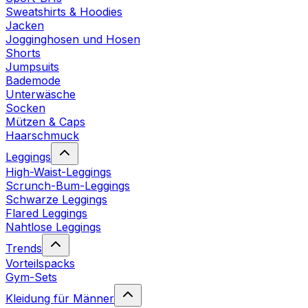
Sweatshirts & Hoodies
Jacken
Jogginghosen und Hosen
Shorts
Jumpsuits
Bademode
Unterwäsche
Socken
Mützen & Caps
Haarschmuck
Leggings
High-Waist-Leggings
Scrunch-Bum-Leggings
Schwarze Leggings
Flared Leggings
Nahtlose Leggings
Trends
Vorteilspacks
Gym-Sets
Kleidung für Männer