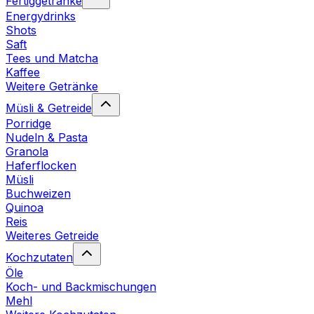
Fertiggetränke
Energydrinks
Shots
Saft
Tees und Matcha
Kaffee
Weitere Getränke
Müsli & Getreide
Porridge
Nudeln & Pasta
Granola
Haferflocken
Müsli
Buchweizen
Quinoa
Reis
Weiteres Getreide
Kochzutaten
Öle
Koch- und Backmischungen
Mehl