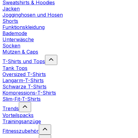
Sweatshirts & Hoodies
Jacken
Jogginghosen und Hosen
Shorts
Funktionskleidung
Bademode
Unterwäsche
Socken
Mützen & Caps
T-Shirts und Tops
Tank Tops
Oversized T-Shirts
Langarm-T-Shirts
Schwarze T-Shirts
Kompressions-T-Shirts
Slim-Fit-T-Shirts
Trends
Vorteilspacks
Trainingsanzüge
Fitnesszubehör