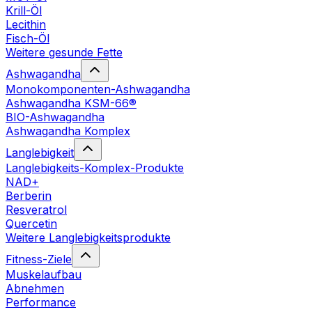
Krill-Öl
Lecithin
Fisch-Öl
Weitere gesunde Fette
Ashwagandha
Monokomponenten-Ashwagandha
Ashwagandha KSM-66®
BIO-Ashwagandha
Ashwagandha Komplex
Langlebigkeit
Langlebigkeits-Komplex-Produkte
NAD+
Berberin
Resveratrol
Quercetin
Weitere Langlebigkeitsprodukte
Fitness-Ziele
Muskelaufbau
Abnehmen
Performance