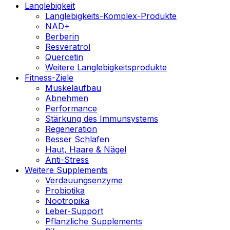
Langlebigkeit
Langlebigkeits-Komplex-Produkte
NAD+
Berberin
Resveratrol
Quercetin
Weitere Langlebigkeitsprodukte
Fitness-Ziele
Muskelaufbau
Abnehmen
Performance
Stärkung des Immunsystems
Regeneration
Besser Schlafen
Haut, Haare & Nägel
Anti-Stress
Weitere Supplements
Verdauungsenzyme
Probiotika
Nootropika
Leber-Support
Pflanzliche Supplements