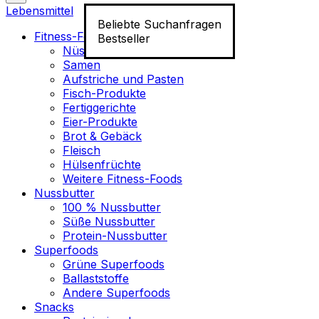
Lebensmittel
Beliebte Suchanfragen
Fitness-Food
Bestseller
Nüsse
Samen
Aufstriche und Pasten
Fisch-Produkte
Fertiggerichte
Eier-Produkte
Brot & Gebäck
Fleisch
Hülsenfrüchte
Weitere Fitness-Foods
Nussbutter
100 % Nussbutter
Süße Nussbutter
Protein-Nussbutter
Superfoods
Grüne Superfoods
Ballaststoffe
Andere Superfoods
Snacks