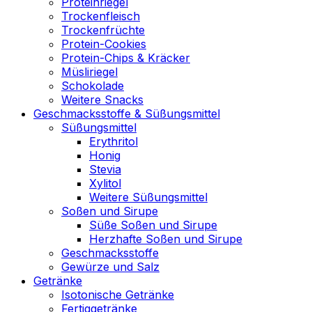
Proteinriegel
Trockenfleisch
Trockenfrüchte
Protein-Cookies
Protein-Chips & Kräcker
Müsliriegel
Schokolade
Weitere Snacks
Geschmacksstoffe & Süßungsmittel
Süßungsmittel
Erythritol
Honig
Stevia
Xylitol
Weitere Süßungsmittel
Soßen und Sirupe
Süße Soßen und Sirupe
Herzhafte Soßen und Sirupe
Geschmacksstoffe
Gewürze und Salz
Getränke
Isotonische Getränke
Fertiggetränke