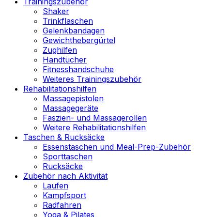
Trainingszubehör
Shaker
Trinkflaschen
Gelenkbandagen
Gewichthebergürtel
Zughilfen
Handtücher
Fitnesshandschuhe
Weiteres Trainingszubehör
Rehabilitationshilfen
Massagepistolen
Massagegeräte
Faszien- und Massagerollen
Weitere Rehabilitationshilfen
Taschen & Rucksäcke
Essenstaschen und Meal-Prep-Zubehör
Sporttaschen
Rucksäcke
Zubehör nach Aktivität
Laufen
Kampfsport
Radfahren
Yoga & Pilates