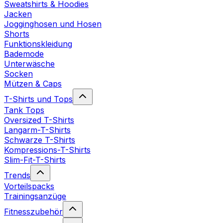
Sweatshirts & Hoodies
Jacken
Jogginghosen und Hosen
Shorts
Funktionskleidung
Bademode
Unterwäsche
Socken
Mützen & Caps
T-Shirts und Tops
Tank Tops
Oversized T-Shirts
Langarm-T-Shirts
Schwarze T-Shirts
Kompressions-T-Shirts
Slim-Fit-T-Shirts
Trends
Vorteilspacks
Trainingsanzüge
Fitnesszubehör