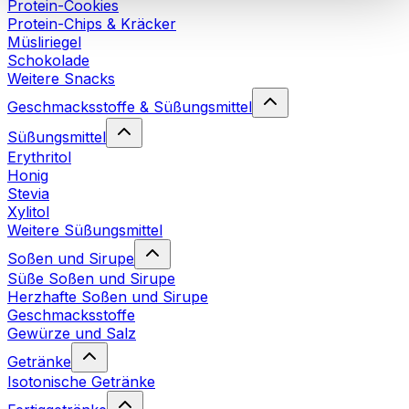
Protein-Cookies
Cookies“ sowie in unserer
Datenschutzerklärung
.
Protein-Chips & Kräcker
Müsliriegel
Schokolade
Sie können Ihre Einwilligung jederzeit in den
Cookie-
Weitere Snacks
Einstellungen
auf unserer Webseite ändern oder
widerrufen.
Mehr Info
Geschmacksstoffe & Süßungsmittel
Süßungsmittel
Erythritol
Honig
Stevia
Xylitol
Weitere Süßungsmittel
Soßen und Sirupe
Süße Soßen und Sirupe
Herzhafte Soßen und Sirupe
Geschmacksstoffe
Gewürze und Salz
Getränke
Isotonische Getränke