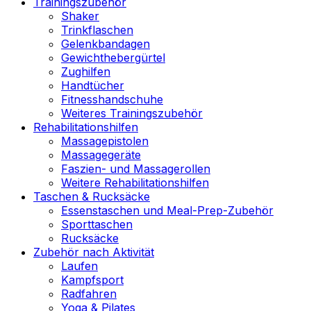
Trainingszubehör
Shaker
Trinkflaschen
Gelenkbandagen
Gewichthebergürtel
Zughilfen
Handtücher
Fitnesshandschuhe
Weiteres Trainingszubehör
Rehabilitationshilfen
Massagepistolen
Massagegeräte
Faszien- und Massagerollen
Weitere Rehabilitationshilfen
Taschen & Rucksäcke
Essenstaschen und Meal-Prep-Zubehör
Sporttaschen
Rucksäcke
Zubehör nach Aktivität
Laufen
Kampfsport
Radfahren
Yoga & Pilates