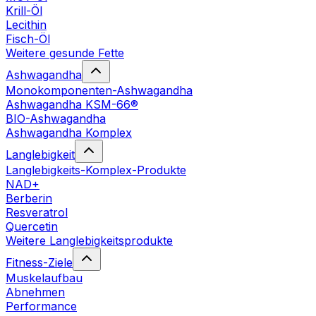
Krill-Öl
Lecithin
Fisch-Öl
Weitere gesunde Fette
Ashwagandha
Monokomponenten-Ashwagandha
Ashwagandha KSM-66®
BIO-Ashwagandha
Ashwagandha Komplex
Langlebigkeit
Langlebigkeits-Komplex-Produkte
NAD+
Berberin
Resveratrol
Quercetin
Weitere Langlebigkeitsprodukte
Fitness-Ziele
Muskelaufbau
Abnehmen
Performance