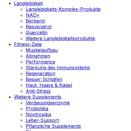
Langlebigkeit
Langlebigkeits-Komplex-Produkte
NAD+
Berberin
Resveratrol
Quercetin
Weitere Langlebigkeitsprodukte
Fitness-Ziele
Muskelaufbau
Abnehmen
Performance
Stärkung des Immunsystems
Regeneration
Besser Schlafen
Haut, Haare & Nägel
Anti-Stress
Weitere Supplements
Verdauungsenzyme
Probiotika
Nootropika
Leber-Support
Pflanzliche Supplements