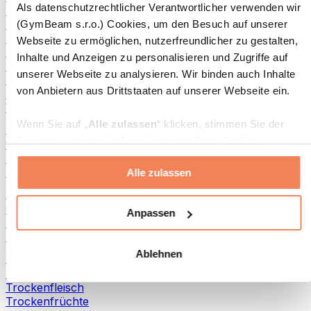
Als datenschutzrechtlicher Verantwortlicher verwenden wir
Aufstriche und Pasten
Fisch-Produkte
(GymBeam s.r.o.) Cookies, um den Besuch auf unserer
Fertiggerichte
Webseite zu ermöglichen, nutzerfreundlicher zu gestalten,
Eier-Produkte
Inhalte und Anzeigen zu personalisieren und Zugriffe auf
Brot & Gebäck
unserer Webseite zu analysieren. Wir binden auch Inhalte
Fleisch
von Anbietern aus Drittstaaten auf unserer Webseite ein.
Hülsenfrüchte
Weitere Fitness-Foods
Wenn Sie auf „
Alle zulassen
“ klicken, stimmen Sie der
Nussbutter
Setzung von technisch nicht notwendigen Cookies
100 % Nussbutter
(insbesondere zu Analyse- und Marketingzwecken) zu.
Süße Nussbutter
Protein-Nussbutter
Alle zulassen
Wenn Sie auf „
Ablehnen
“ klicken, werden nur
„notwendige“ Cookies gesetzt, welche für den Betrieb der
Superfoods
Webseite erforderlich sind. Sie können auch eine
Grüne Superfoods
Anpassen
Ballaststoffe
individuelle Auswahl treffen, indem Sie unter „
Anpassen
“
Andere Superfoods
einzelne Kategorien an- oder abwählen und „
Auswahl
Ablehnen
erlauben
“ klicken.
Snacks
Proteinriegel
Trockenfleisch
Weitere Informationen über die Verarbeitung Ihrer Daten
Trockenfrüchte
finden Sie in den Unterpunkten „Details“ und „Über