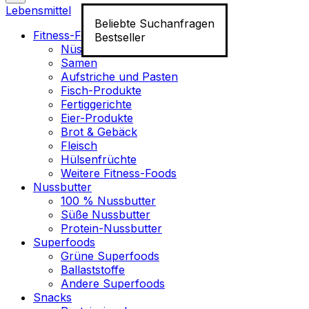
Lebensmittel
Beliebte Suchanfragen
Fitness-Food
Bestseller
Nüsse
Samen
Aufstriche und Pasten
Fisch-Produkte
Fertiggerichte
Eier-Produkte
Brot & Gebäck
Fleisch
Hülsenfrüchte
Weitere Fitness-Foods
Nussbutter
100 % Nussbutter
Süße Nussbutter
Protein-Nussbutter
Superfoods
Grüne Superfoods
Ballaststoffe
Andere Superfoods
Snacks