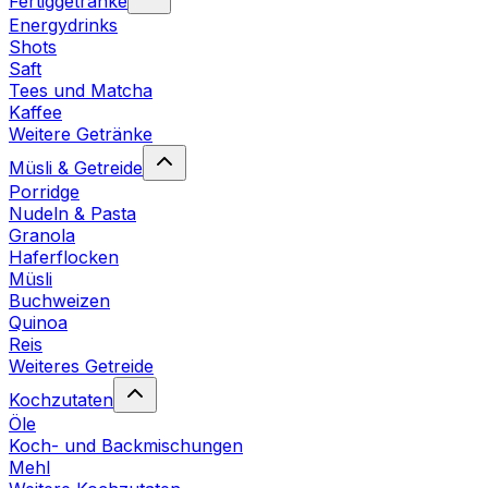
Fertiggetränke
Energydrinks
Shots
Saft
Tees und Matcha
Kaffee
Weitere Getränke
Müsli & Getreide
Porridge
Nudeln & Pasta
Granola
Haferflocken
Müsli
Buchweizen
Quinoa
Reis
Weiteres Getreide
Kochzutaten
Öle
Koch- und Backmischungen
Mehl