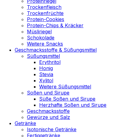
Proteinriegel
Trockenfleisch
Trockenfrüchte
Protein-Cookies
Protein-Chips & Kräcker
Müsliriegel
Schokolade
Weitere Snacks
Geschmacksstoffe & Süßungsmittel
Süßungsmittel
Erythritol
Honig
Stevia
Xylitol
Weitere Süßungsmittel
Soßen und Sirupe
Süße Soßen und Sirupe
Herzhafte Soßen und Sirupe
Geschmacksstoffe
Gewürze und Salz
Getränke
Isotonische Getränke
Fertiggetränke