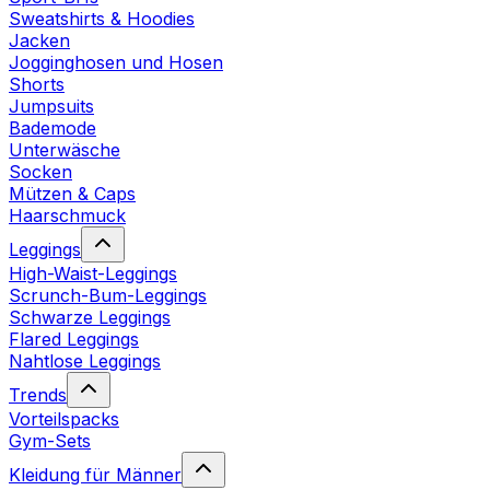
Sweatshirts & Hoodies
Jacken
Jogginghosen und Hosen
Shorts
Jumpsuits
Bademode
Unterwäsche
Socken
Mützen & Caps
Haarschmuck
Leggings
High-Waist-Leggings
Scrunch-Bum-Leggings
Schwarze Leggings
Flared Leggings
Nahtlose Leggings
Trends
Vorteilspacks
Gym-Sets
Kleidung für Männer